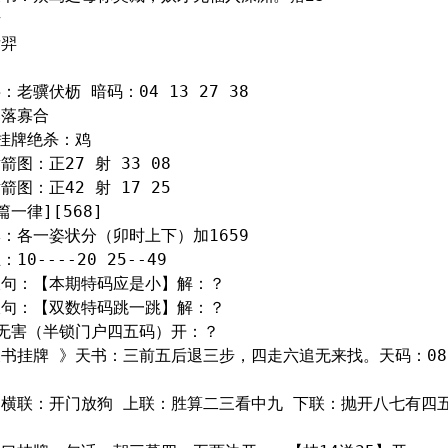


羿



老骥伏枥 暗码：04 13 27 38

落寡合

挂牌绝杀：鸡

图：正27 射 33 08

图：正42 射 17 25

一律][568]

：各一姿状分（卯时上下）加1659

0----20 25--49

双句：【本期特码应是小】解：？

双句：【双数特码跳一跳】解：？

危无害（半锁门户四五码）开：？

天书挂牌 》天书：三前五后退三步，四走六追无来找。天码：08、
：横联：开门放狗 上联：胜算二三看中九 下联：抛开八七有四