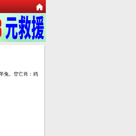
羊兔。空亡肖：鸡