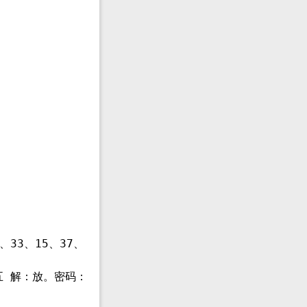
33、15、37、
五 解：放。密码：