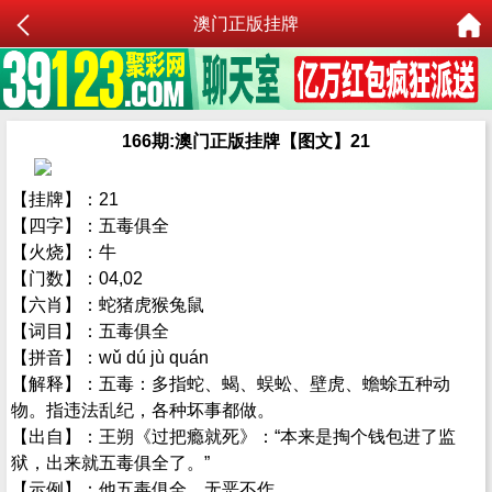
澳门正版挂牌
166期:澳门正版挂牌【图文】21
【挂牌】：21
【四字】：五毒俱全
【火烧】：牛
【门数】：04,02
【六肖】：蛇猪虎猴兔鼠
【词目】：五毒俱全
【拼音】：wǔ dú jù quán
【解释】：五毒：多指蛇、蝎、蜈蚣、壁虎、蟾蜍五种动
物。指违法乱纪，各种坏事都做。
【出自】：王朔《过把瘾就死》：“本来是掏个钱包进了监
狱，出来就五毒俱全了。”
【示例】：他五毒俱全，无恶不作