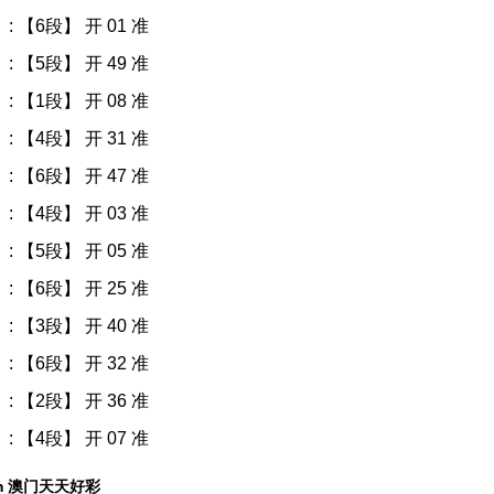
: 【6段】 开 01 准
: 【5段】 开 49 准
: 【1段】 开 08 准
: 【4段】 开 31 准
: 【6段】 开 47 准
: 【4段】 开 03 准
: 【5段】 开 05 准
: 【6段】 开 25 准
: 【3段】 开 40 准
: 【6段】 开 32 准
: 【2段】 开 36 准
: 【4段】 开 07 准
om 澳门天天好彩