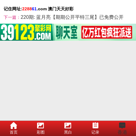
记住网址:
2288
61
.com 澳门天天好彩
220期: 蓝月亮【期期公开平特三尾】已免费公开
下一篇：
香港
首页
彩图
黑白
记录